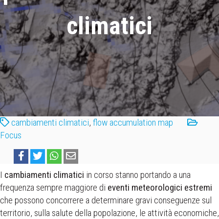
climatici
cambiamenti climatici
,
flow accumulation map
Focus
Share
Share
Share
Share
on
on
on
on
I
cambiamenti climatici
in corso stanno portando a una
Facebook
X
WhatsApp
Email
frequenza sempre maggiore di
eventi meteorologici estremi
(Twitter)
che possono concorrere a determinare gravi conseguenze sul
territorio, sulla salute della popolazione, le attività economiche,