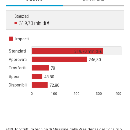
Stanziati
319,70 mln di €
Importi
Stanziati
319,70 mln di €
Approvati
246,80
Trasferiti
78
Spesi
48,80
Disponibili
72,80
0
100
200
300
400
FONTE:
Struttura tecnica di Missione della Presidenza del Consiglio